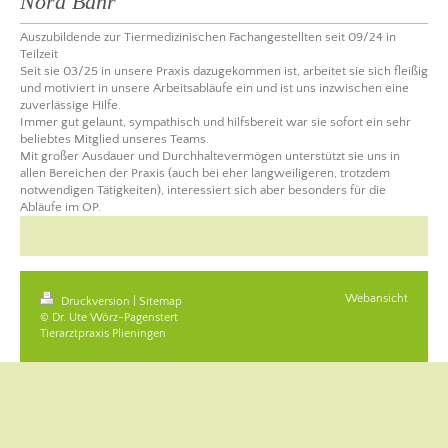
Nora Bähr
Auszubildende zur Tiermedizinischen Fachangestellten seit 09/24 in
Teilzeit
Seit sie 03/25 in unsere Praxis dazugekommen ist, arbeitet sie sich fleißig
und motiviert in unsere Arbeitsabläufe ein und ist uns inzwischen eine
zuverlässige Hilfe.
Immer gut gelaunt, sympathisch und hilfsbereit war sie sofort ein sehr
beliebtes Mitglied unseres Teams.
Mit großer Ausdauer und Durchhaltevermögen unterstützt sie uns in
allen Bereichen der Praxis (auch bei eher langweiligeren, trotzdem
notwendigen Tätigkeiten), interessiert sich aber besonders für die
Abläufe im OP.
Webansicht
Druckversion
|
Sitemap
© Dr. Ute Wörz-Pagenstert
Tierarztpraxis Plieningen