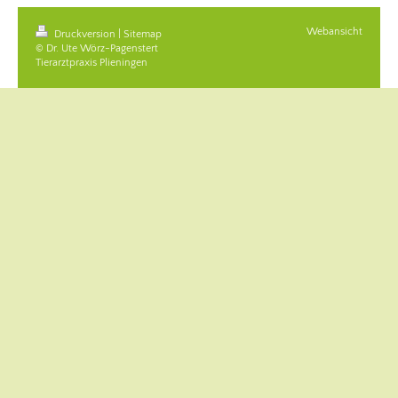
Webansicht
Druckversion
|
Sitemap
© Dr. Ute Wörz-Pagenstert
Tierarztpraxis Plieningen