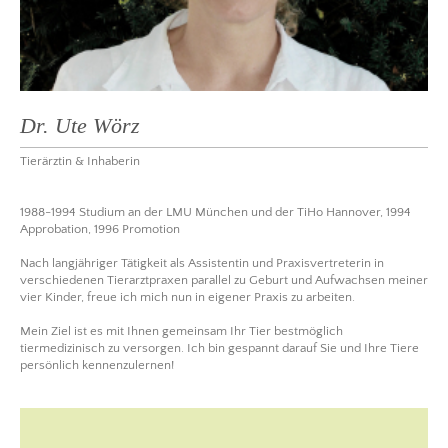
Dr. Ute Wörz
Tierärztin & Inhaberin
1988-1994 Studium an der LMU München und der TiHo Hannover, 1994
Approbation, 1996 Promotion
Nach langjähriger Tätigkeit als Assistentin und Praxisvertreterin in
verschiedenen Tierarztpraxen parallel zu Geburt und Aufwachsen meiner
vier Kinder, freue ich mich nun in eigener Praxis zu arbeiten.
Mein Ziel ist es mit Ihnen gemeinsam Ihr Tier bestmöglich
tiermedizinisch zu versorgen. Ich bin gespannt darauf Sie und Ihre Tiere
persönlich kennenzulernen!